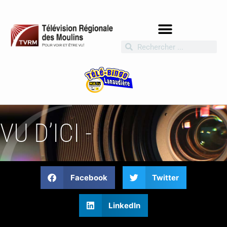
VU D’ICI -
Facebook
Twitter
LinkedIn