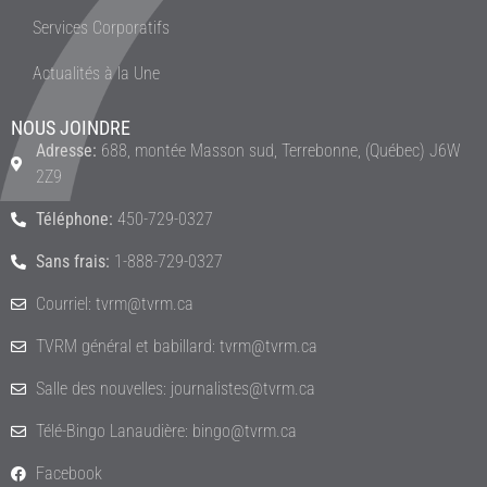
Services Corporatifs
Actualités à la Une
NOUS JOINDRE
Adresse:
688, montée Masson sud, Terrebonne, (Québec) J6W
2Z9
Téléphone:
450-729-0327
Sans frais:
1-888-729-0327
Courriel: tvrm@tvrm.ca
TVRM général et babillard: tvrm@tvrm.ca
Salle des nouvelles: journalistes@tvrm.ca
Télé-Bingo Lanaudière: bingo@tvrm.ca
Facebook