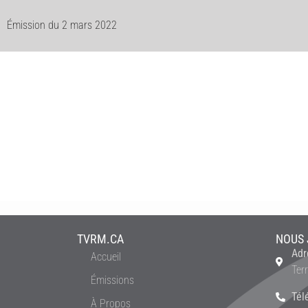
Émission du 2 mars 2022
TVRM.CA
NOUS 
Adr
Accueil
Ter
Émissions
Tél
À Propos