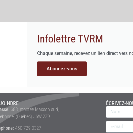
Infolettre TVRM
Chaque semaine, recevez un lien direct vers n
Abonnez-vous
JOINDRE
ÉCRIVEZ-NO
esse:
688, montée Masson sud,
rebonne, (Québec) J6W 2Z9
éphone:
450-729-0327