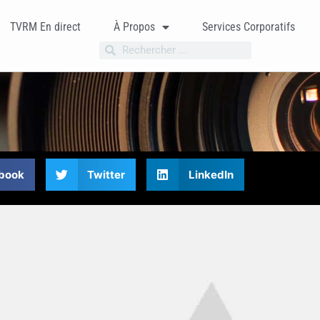
TVRM En direct
À Propos
Services Corporatifs
book
Twitter
LinkedIn