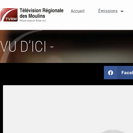
Accueil
Émissions
VU D’ICI -
Face