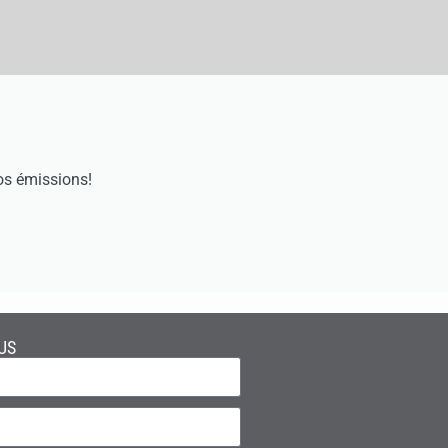
os émissions!
US