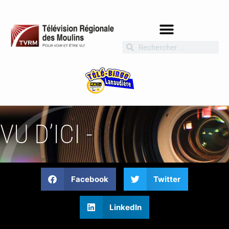
VU D’ICI -
Facebook
Twitter
LinkedIn