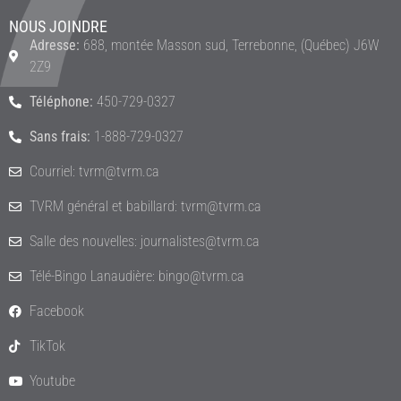
NOUS JOINDRE
Adresse:
688, montée Masson sud, Terrebonne, (Québec) J6W
2Z9
Téléphone:
450-729-0327
Sans frais:
1-888-729-0327
Courriel: tvrm@tvrm.ca
TVRM général et babillard: tvrm@tvrm.ca
Salle des nouvelles: journalistes@tvrm.ca
Télé-Bingo Lanaudière: bingo@tvrm.ca
Facebook
TikTok
Youtube