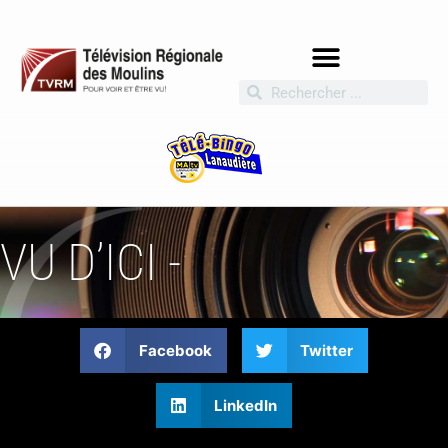
VU D’ICI -
Facebook
Twitter
LinkedIn