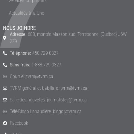
Services Corporatifs
Actualités à la Une
NOUS JOINDRE
Adresse:
688, montée Masson sud, Terrebonne, (Québec) J6W
2Z9
Téléphone:
450-729-0327
Sans frais:
1-888-729-0327
Courriel: tvrm@tvrm.ca
TVRM général et babillard: tvrm@tvrm.ca
Salle des nouvelles: journalistes@tvrm.ca
Télé-Bingo Lanaudière: bingo@tvrm.ca
Facebook