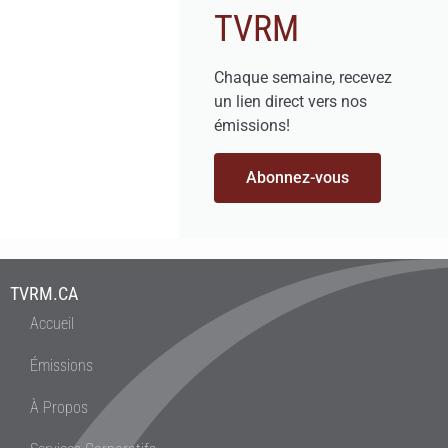
TVRM
Chaque semaine, recevez
un lien direct vers nos
émissions!
Abonnez-vous
TVRM.CA
Accueil
Émissions
À Propos