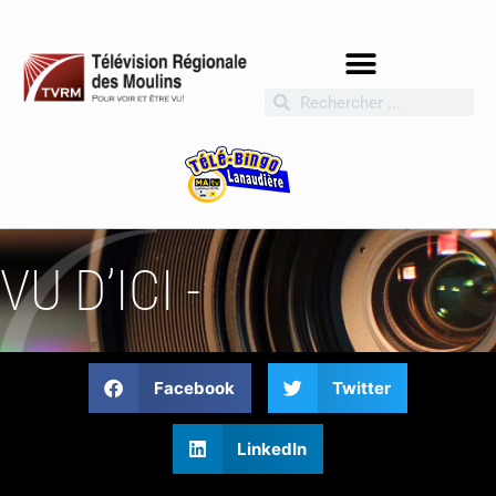
VU D’ICI -
Facebook
Twitter
LinkedIn