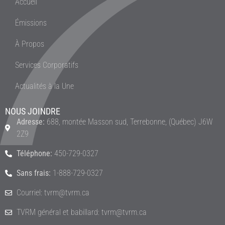
Accueil
Émissions
À Propos
Services Corporatifs
Actualités à la Une
NOUS JOINDRE
Adresse:
688, montée Masson sud, Terrebonne, (Québec) J6W
2Z9
Téléphone:
450-729-0327
Sans frais:
1-888-729-0327
Courriel: tvrm@tvrm.ca
TVRM général et babillard: tvrm@tvrm.ca