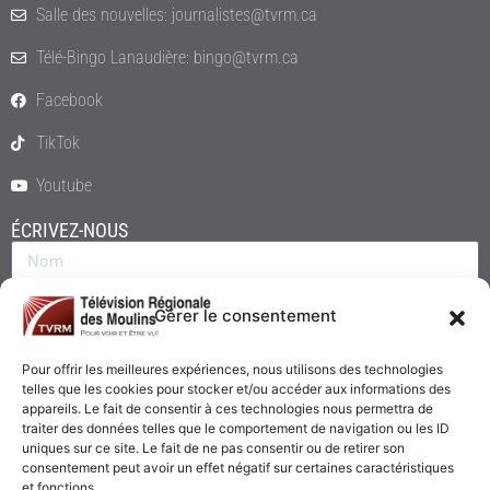
Salle des nouvelles: journalistes@tvrm.ca
Télé-Bingo Lanaudière: bingo@tvrm.ca
Facebook
TikTok
Youtube
ÉCRIVEZ-NOUS
Gérer le consentement
Pour offrir les meilleures expériences, nous utilisons des technologies
telles que les cookies pour stocker et/ou accéder aux informations des
appareils. Le fait de consentir à ces technologies nous permettra de
traiter des données telles que le comportement de navigation ou les ID
uniques sur ce site. Le fait de ne pas consentir ou de retirer son
consentement peut avoir un effet négatif sur certaines caractéristiques
Envoyer
et fonctions.