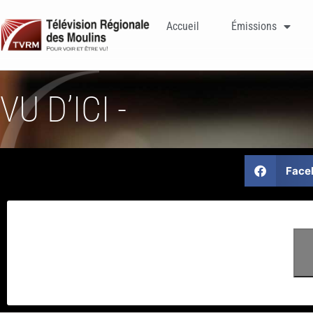
Accueil
Émissions
VU D’ICI -
Face