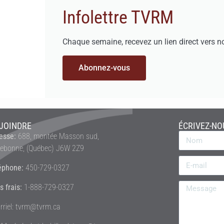
Infolettre TVRM
Chaque semaine, recevez un lien direct vers n
Abonnez-vous
JOINDRE
ÉCRIVEZ-NO
esse:
688, montée Masson sud,
rebonne, (Québec) J6W 2Z9
éphone:
450-729-0327
s frais:
1-888-729-0327
rriel: tvrm@tvrm.ca