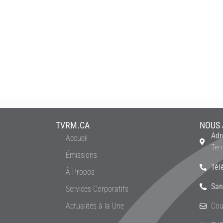
TVRM.CA
NOUS 
Adr
Accueil
Ter
Émissions
Tél
À Propos
San
Services Corporatifs
Actualités à la Une
Cou