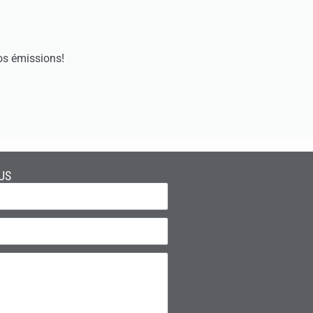
os émissions!
US