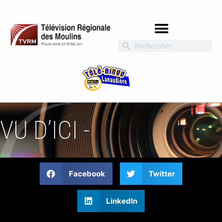
VU D’ICI -
Facebook
Twitter
LinkedIn