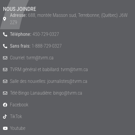
NOUS JOINDRE
Adresse:
688, montée Masson sud, Terrebonne, (Québec) J6W
2Z9
Téléphone:
450-729-0327
Sans frais:
1-888-729-0327
Courriel: tvrm@tvrm.ca
TVRM général et babillard: tvrm@tvrm.ca
Salle des nouvelles: journalistes@tvrm.ca
Télé-Bingo Lanaudière: bingo@tvrm.ca
Facebook
TikTok
Youtube