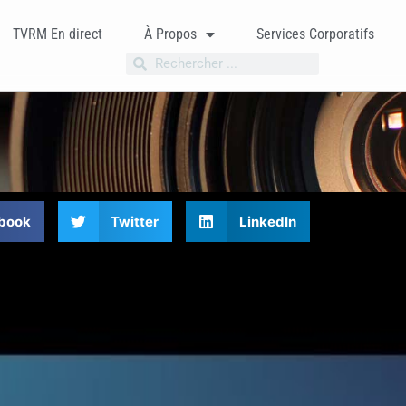
TVRM En direct
À Propos
Services Corporatifs
book
Twitter
LinkedIn