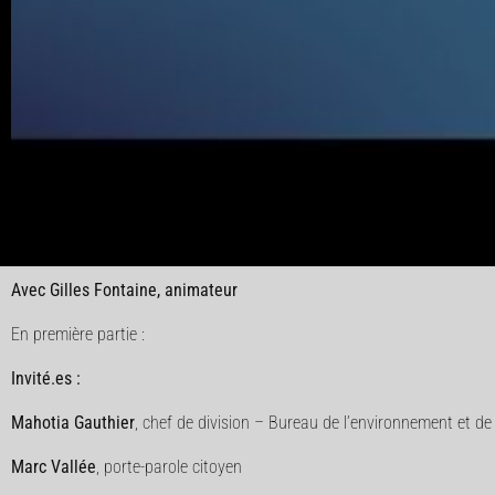
Avec Gilles Fontaine, animateur
En première partie :
Invité.es :
Mahotia Gauthier
, chef de division – Bureau de l’environnement et de 
Marc Vallée
, porte-parole citoyen