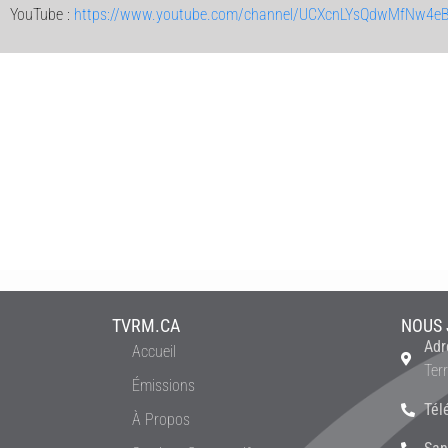
YouTube :
https://www.youtube.com/channel/UCXcnLYsQdwMfNw4e
TVRM.CA
NOUS 
Adr
Accueil
Ter
Émissions
Tél
À Propos