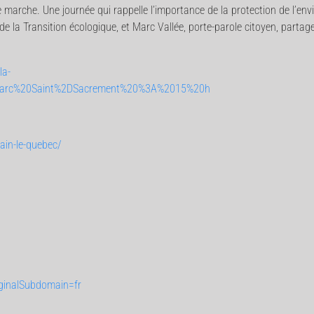
 marche. Une journée qui rappelle l’importance de la protection de l’en
e la Transition écologique, et Marc Vallée, porte-parole citoyen, partag
la-
,parc%20Saint%2DSacrement%20%3A%2015%20h
ain-le-quebec/
iginalSubdomain=fr