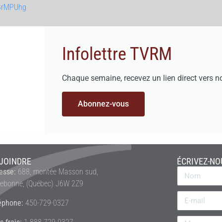
BrMPUhg
Infolettre TVRM
Chaque semaine, recevez un lien direct vers n
Abonnez-vous
JOINDRE
ÉCRIVEZ-NO
esse:
688, montée Masson sud,
rebonne, (Québec) J6W 2Z9
éphone:
450-729-0327