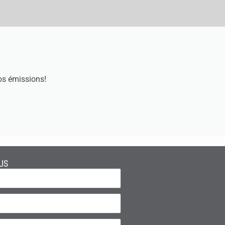
os émissions!
US