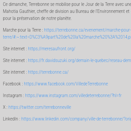
Ce dimanche, Terrebonne se mobilise pour le Jour de la Terre avec une
Mahotia Gauthier, cheffe de division au Bureau de l’Environnement et d
pour la préservation de notre planète.
Marche pour la Terre :
https://terrebonne.ca/evenement/marche-pour-
terre/#:~:text=D%C3%A9part%20de%20la%20marche%20%3A%2014
Site internet :
https://meresaufront.org/
Site internet :
https://fr.davidsuzuki.org/demain-le-quebec/reseau-dem
Site internet :
https://terrebonne.ca/
Facebook :
https://www.facebook.com/VilledeTerrebonne
Instagram :
https://www.instagram.com/villedeterrebonne/?hl=fr
X :
https://twitter.com/terrebonneville
LinkedIn :
https://www.linkedin.com/company/ville-de-terrebonne/?or