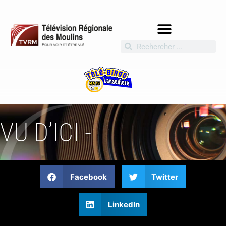
VU D’ICI -
Facebook
Twitter
LinkedIn