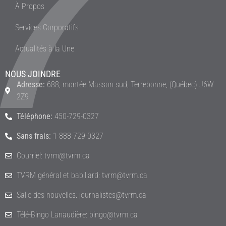
À Propos
Services Corporatifs
Actualités à la Une
NOUS JOINDRE
Adresse:
688, montée Masson sud, Terrebonne, (Québec) J6W
2Z9
Téléphone:
450-729-0327
Sans frais:
1-888-729-0327
Courriel: tvrm@tvrm.ca
TVRM général et babillard: tvrm@tvrm.ca
Salle des nouvelles: journalistes@tvrm.ca
Télé-Bingo Lanaudière: bingo@tvrm.ca