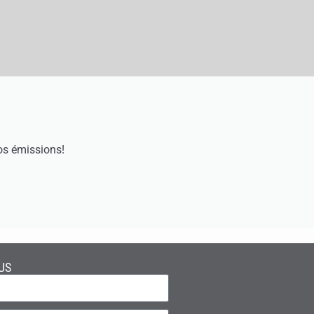
os émissions!
US