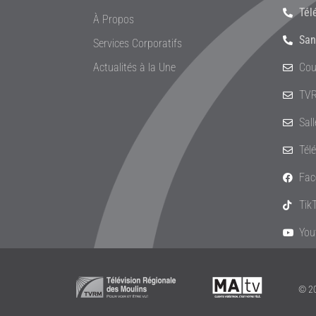
Tél
À Propos
San
Services Corporatifs
Actualités à la Une
Cou
TVR
Sal
Tél
Fac
Tik
You
© 20