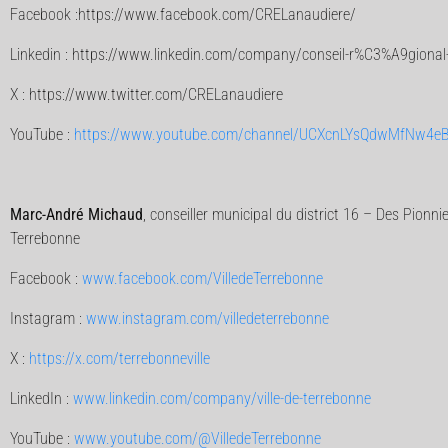
Facebook :https://www.facebook.com/CRELanaudiere/
Linkedin : https://www.linkedin.com/company/conseil-r%C3%A9gional
X : https://www.twitter.com/CRELanaudiere
YouTube :
https://www.youtube.com/channel/UCXcnLYsQdwMfNw4e
Marc-André Michaud
, conseiller municipal du district 16 – Des Pionni
Terrebonne
Facebook :
www.facebook.com/VilledeTerrebonne
Instagram :
www.instagram.com/villedeterrebonne
X :
https://x.com/terrebonneville
LinkedIn :
www.linkedin.com/company/ville-de-terrebonne
YouTube :
www.youtube.com/@VilledeTerrebonne