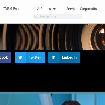
TVRM En direct
À Propos
Services Corporatifs
book
Twitter
LinkedIn