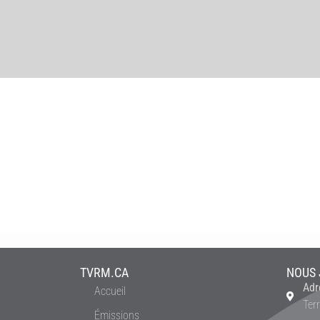
TVRM.CA
NOUS 
Adr
Accueil
Ter
Émissions