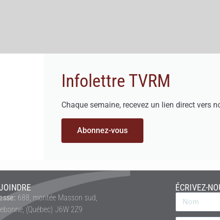
Infolettre TVRM
Chaque semaine, recevez un lien direct vers n
Abonnez-vous
JOINDRE
ÉCRIVEZ-NO
esse:
688, montée Masson sud,
rebonne, (Québec) J6W 2Z9