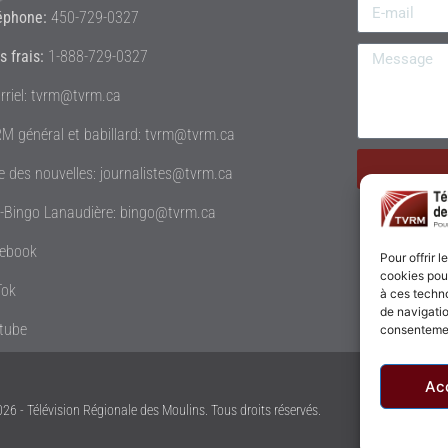
éphone:
450-729-0327
s frais:
1-888-729-0327
rriel: tvrm@tvrm.ca
M général et babillard: tvrm@tvrm.ca
le des nouvelles: journalistes@tvrm.ca
é-Bingo Lanaudière: bingo@tvrm.ca
ebook
Pour offrir 
cookies pour
Tok
à ces techn
de navigatio
tube
consentement
Ac
26 - Télévision Régionale des Moulins. Tous droits réservés.