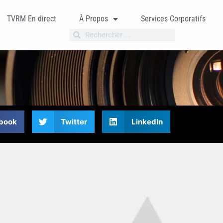
TVRM En direct
À Propos
Services Corporatifs
book
Twitter
LinkedIn