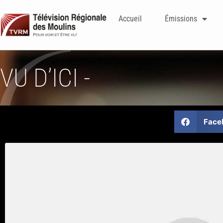
Accueil
Émissions
VU D’ICI -
Face