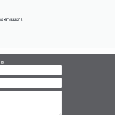
os émissions!
US