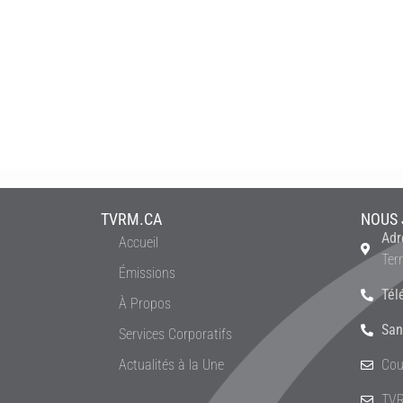
TVRM.CA
NOUS 
Adr
Accueil
Ter
Émissions
Tél
À Propos
San
Services Corporatifs
Actualités à la Une
Cou
TVR