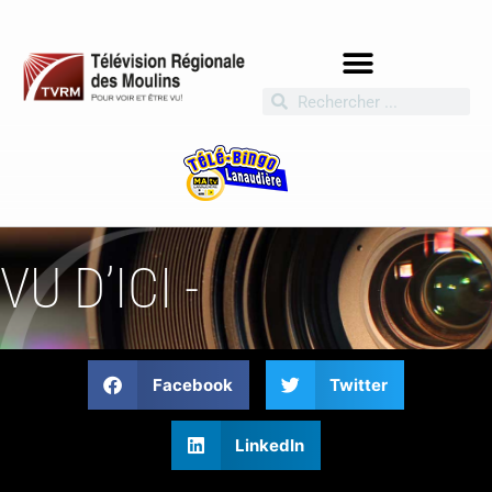
VU D’ICI -
Facebook
Twitter
LinkedIn