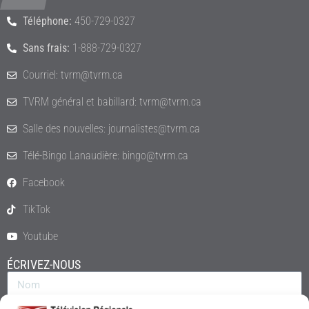
Téléphone:
450-729-0327
Sans frais:
1-888-729-0327
Courriel: tvrm@tvrm.ca
TVRM général et babillard: tvrm@tvrm.ca
Salle des nouvelles: journalistes@tvrm.ca
Télé-Bingo Lanaudière: bingo@tvrm.ca
Facebook
TikTok
Youtube
ÉCRIVEZ-NOUS