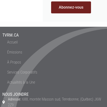
Abonnez-vous
TVRM.CA
Accueil
Émissions
À Propos
Services Corporatifs
Actualités à la Une
NOUS JOINDRE
Adresse:
688, montée Masson sud, Terrebonne, (Québec) J6W
2Z9