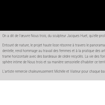
On a dit de l’œuvre Nous trois, du sculpteur Jacques Huet, qu’elle prolo
Entouré de nature, le projet haute lisse résonne à travers le panorama q
dentelle, rend hommage au travail des femmes et à la pratique des ar
trame horizontale avec des bardeaux de cèdre recyclés. La vie des forme
sphère intime de Nous trois et sa manière sensorielle d’habiter ce territ
L’artiste remercie chaleureusement Michèle et Viateur pour chaque bar