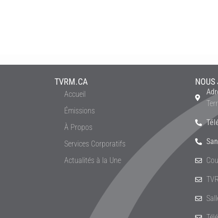
TVRM.CA
NOUS 
Adr
Accueil
Ter
Émissions
Tél
À Propos
San
Services Corporatifs
Actualités à la Une
Cou
TVR
Sal
Tél