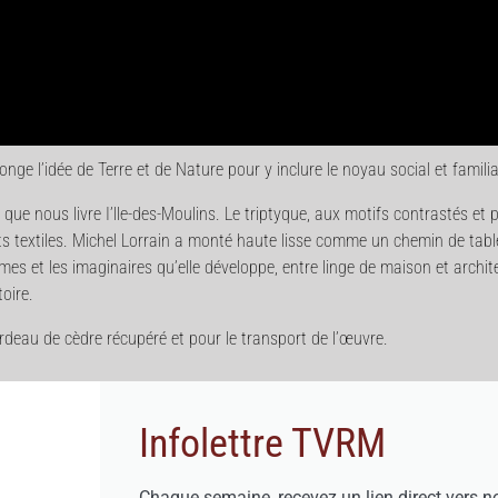
nge l’idée de Terre et de Nature pour y inclure le noyau social et familia
ue nous livre I’lle-des-Moulins. Le triptyque, aux motifs contrastés et pa
ts textiles. Michel Lorrain a monté haute lisse comme un chemin de tabl
s et les imaginaires qu’elle développe, entre linge de maison et architec
oire.
deau de cèdre récupéré et pour le transport de l’œuvre.
Infolettre TVRM
Chaque semaine, recevez un lien direct vers n