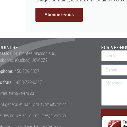
Abonnez-vous
JOINDRE
ÉCRIVEZ-NO
esse:
688, montée Masson sud,
rebonne, (Québec) J6W 2Z9
éphone:
450-729-0327
s frais:
1-888-729-0327
rriel: tvrm@tvrm.ca
M général et babillard: tvrm@tvrm.ca
le des nouvelles: journalistes@tvrm.ca
é-Bingo Lanaudière: bingo@tvrm.ca