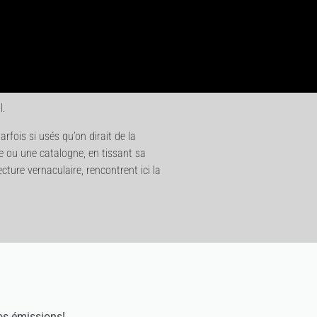
l.
rfois si usés qu’on dirait de la
e ou une catalogne, en tissant sa
ture vernaculaire, rencontrent ici la
os émissions!