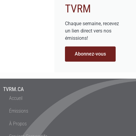
TVRM
Chaque semaine, recevez
un lien direct vers nos
émissions!
Abonnez-vous
TVRM.CA
Accueil
Émissions
À Propos