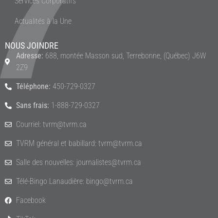
Services Corporatifs
Actualités à la Une
NOUS JOINDRE
Adresse:
688, montée Masson sud, Terrebonne, (Québec) J6W
2Z9
Téléphone:
450-729-0327
Sans frais:
1-888-729-0327
Courriel: tvrm@tvrm.ca
TVRM général et babillard: tvrm@tvrm.ca
Salle des nouvelles: journalistes@tvrm.ca
Télé-Bingo Lanaudière: bingo@tvrm.ca
Facebook