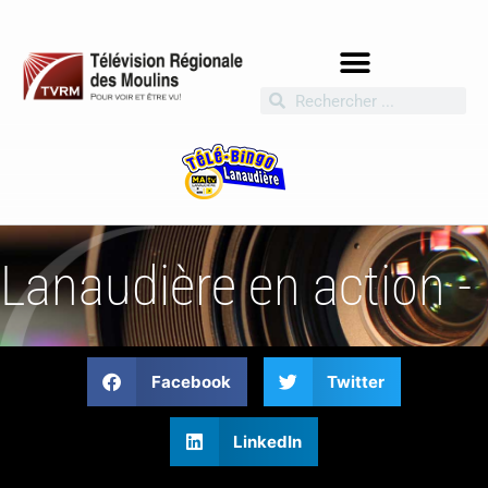
Lanaudière en action -
Facebook
Twitter
LinkedIn