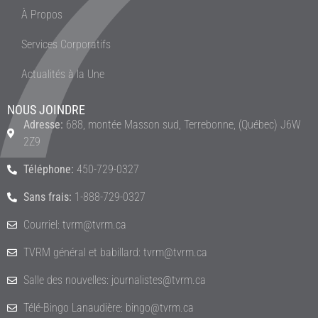
À Propos
Services Corporatifs
Actualités à la Une
NOUS JOINDRE
Adresse:
688, montée Masson sud, Terrebonne, (Québec) J6W
2Z9
Téléphone:
450-729-0327
Sans frais:
1-888-729-0327
Courriel: tvrm@tvrm.ca
TVRM général et babillard: tvrm@tvrm.ca
Salle des nouvelles: journalistes@tvrm.ca
Télé-Bingo Lanaudière: bingo@tvrm.ca