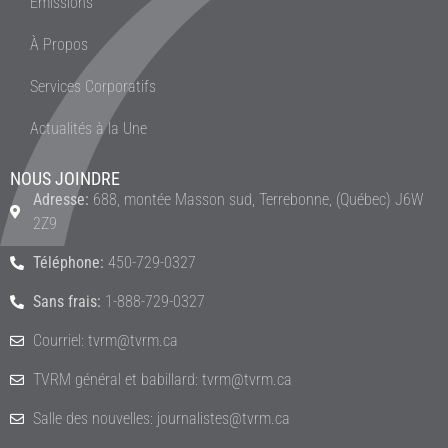
Émissions
À Propos
Services Corporatifs
Actualités à la Une
NOUS JOINDRE
Adresse:
688, montée Masson sud, Terrebonne, (Québec) J6W
2Z9
Téléphone:
450-729-0327
Sans frais:
1-888-729-0327
Courriel: tvrm@tvrm.ca
TVRM général et babillard: tvrm@tvrm.ca
Salle des nouvelles: journalistes@tvrm.ca