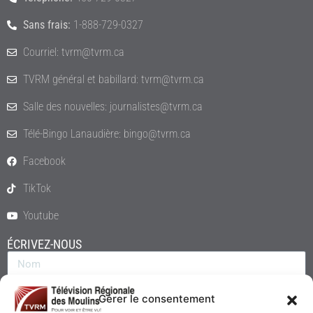
Sans frais:
1-888-729-0327
Courriel: tvrm@tvrm.ca
TVRM général et babillard: tvrm@tvrm.ca
Salle des nouvelles: journalistes@tvrm.ca
Télé-Bingo Lanaudière: bingo@tvrm.ca
Facebook
TikTok
Youtube
ÉCRIVEZ-NOUS
Gérer le consentement