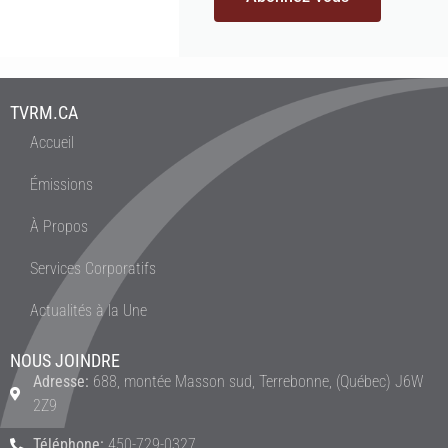
TVRM.CA
Accueil
Émissions
À Propos
Services Corporatifs
Actualités à la Une
NOUS JOINDRE
Adresse:
688, montée Masson sud, Terrebonne, (Québec) J6W
2Z9
Téléphone:
450-729-0327