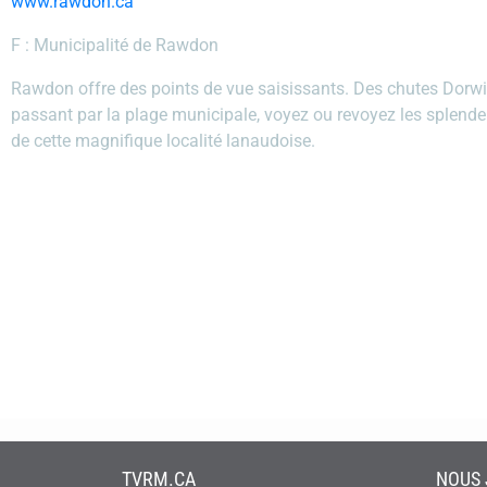
www.rawdon.ca
F : Municipalité de Rawdon
Rawdon offre des points de vue saisissants. Des chutes Dorw
passant par la plage municipale, voyez ou revoyez les splend
de cette magnifique localité lanaudoise.
TVRM.CA
NOUS 