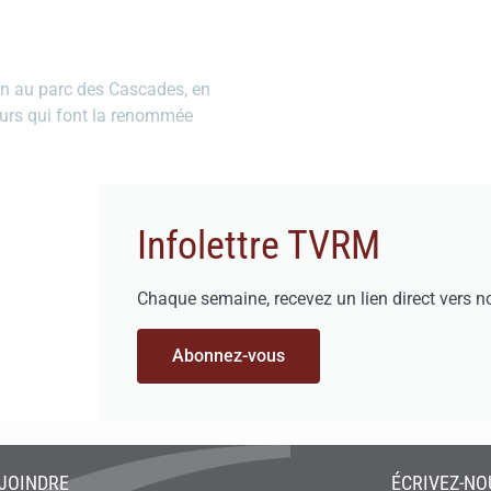
in au parc des Cascades, en
eurs qui font la renommée
Infolettre TVRM
Chaque semaine, recevez un lien direct vers n
Abonnez-vous
JOINDRE
ÉCRIVEZ-NO