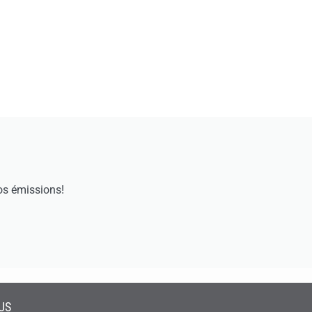
os émissions!
US