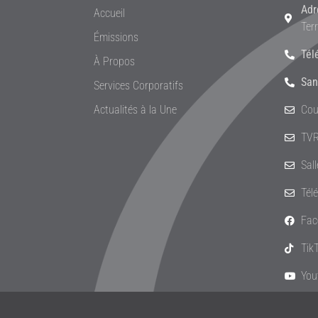
Adr
Accueil
Ter
Émissions
Tél
À Propos
San
Services Corporatifs
Actualités à la Une
Cou
TVR
Sal
Tél
Fac
Tik
You