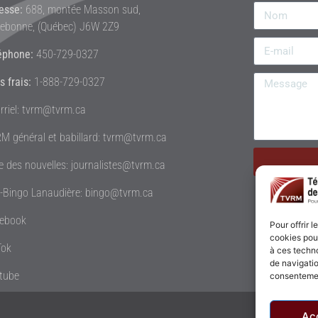
esse:
688, montée Masson sud,
rebonne, (Québec) J6W 2Z9
éphone:
450-729-0327
s frais:
1-888-729-0327
rriel: tvrm@tvrm.ca
M général et babillard: tvrm@tvrm.ca
le des nouvelles: journalistes@tvrm.ca
é-Bingo Lanaudière: bingo@tvrm.ca
ebook
Pour offrir 
cookies pour
Tok
à ces techn
de navigatio
tube
consentement
Ac