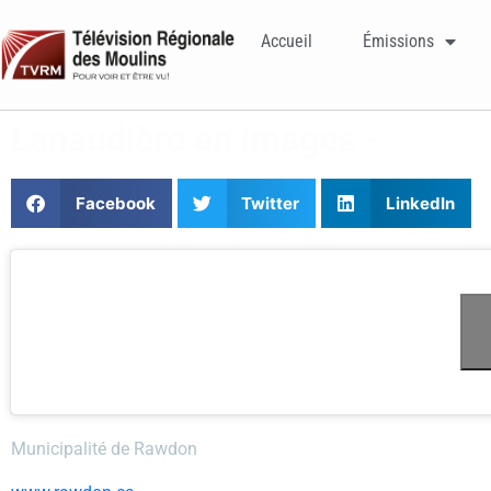
Accueil
Émissions
Lanaudière en images -
Facebook
Twitter
LinkedIn
Municipalité de Rawdon