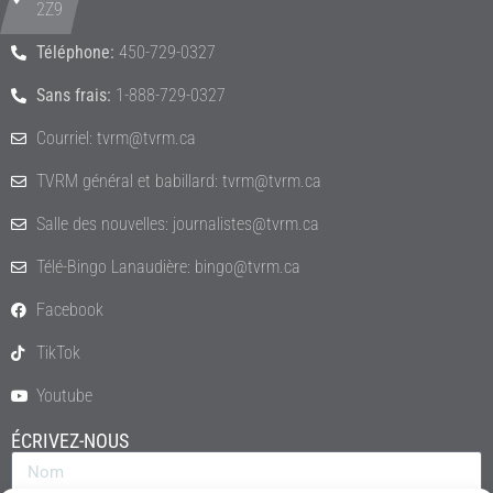
2Z9
Téléphone:
450-729-0327
Sans frais:
1-888-729-0327
Courriel: tvrm@tvrm.ca
TVRM général et babillard: tvrm@tvrm.ca
Salle des nouvelles: journalistes@tvrm.ca
Télé-Bingo Lanaudière: bingo@tvrm.ca
Facebook
TikTok
Youtube
ÉCRIVEZ-NOUS