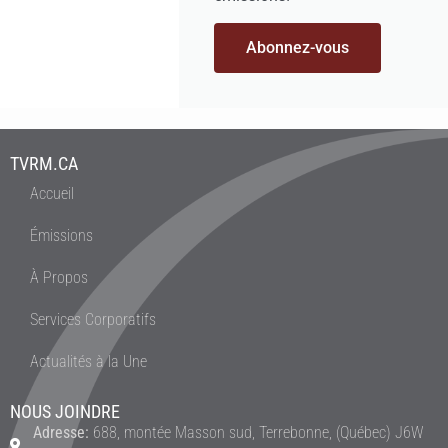
Abonnez-vous
TVRM.CA
Accueil
Émissions
À Propos
Services Corporatifs
Actualités à la Une
NOUS JOINDRE
Adresse:
688, montée Masson sud, Terrebonne, (Québec) J6W