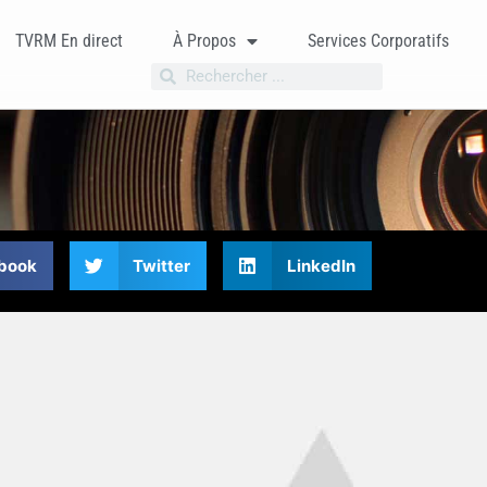
TVRM En direct
À Propos
Services Corporatifs
book
Twitter
LinkedIn