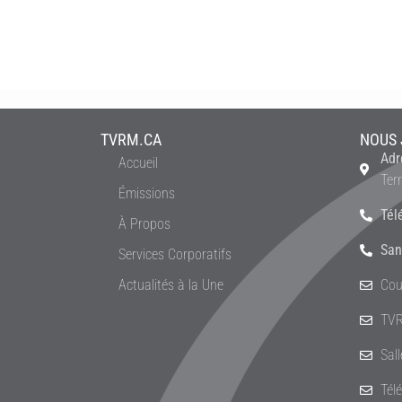
TVRM.CA
NOUS 
Adr
Accueil
Ter
Émissions
Tél
À Propos
San
Services Corporatifs
Actualités à la Une
Cou
TVR
Sal
Tél