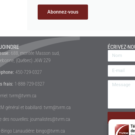
Abonnez-vous
JOINDRE
ÉCRIVEZ-NO
esse:
688, montée Masson sud,
rebonne, (Québec) J6W 2Z9
éphone:
450-729-0327
s frais:
1-888-729-0327
rriel: tvrm@tvrm.ca
M général et babillard: tvrm@tvrm.ca
le des nouvelles: journalistes@tvrm.ca
é-Bingo Lanaudière: bingo@tvrm.ca