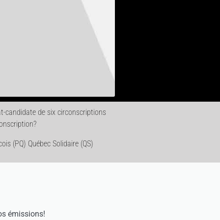
candidate de six circonscriptions
onscription?
cois (PQ) Québec Solidaire (QS)
os émissions!