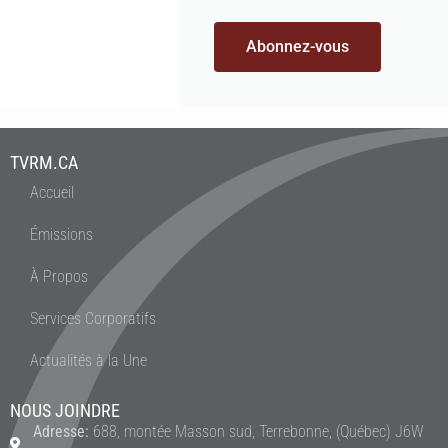
Abonnez-vous
TVRM.CA
Accueil
Émissions
À Propos
Services Corporatifs
Actualités à la Une
NOUS JOINDRE
Adresse:
688, montée Masson sud, Terrebonne, (Québec) J6W