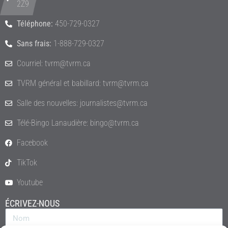
2Z9
Téléphone:
450-729-0327
Sans frais:
1-888-729-0327
Courriel: tvrm@tvrm.ca
TVRM général et babillard: tvrm@tvrm.ca
Salle des nouvelles: journalistes@tvrm.ca
Télé-Bingo Lanaudière: bingo@tvrm.ca
Facebook
TikTok
Youtube
ÉCRIVEZ-NOUS