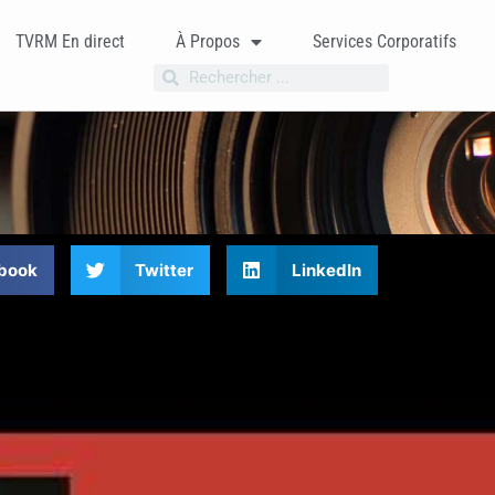
TVRM En direct
À Propos
Services Corporatifs
book
Twitter
LinkedIn