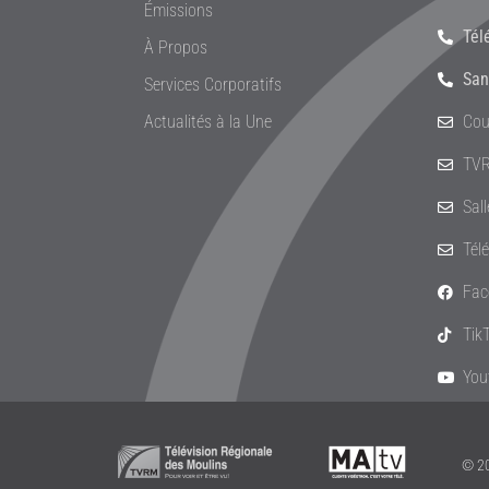
Émissions
Tél
À Propos
San
Services Corporatifs
Actualités à la Une
Cou
TVR
Sal
Tél
Fac
Tik
You
© 20