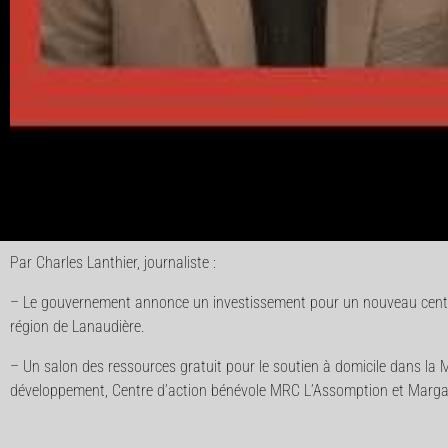
Par Charles Lanthier, journaliste :
– Le gouvernement annonce un investissement pour un nouveau centre
région de Lanaudière.
– Un salon des ressources gratuit pour le soutien à domicile dans la
développement, Centre d’action bénévole MRC L’Assomption et Margau