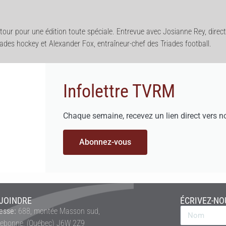
tour pour une édition toute spéciale. Entrevue avec Josianne Rey, direct
iades hockey et Alexander Fox, entraîneur-chef des Triades football.
Infolettre TVRM
Chaque semaine, recevez un lien direct vers n
Abonnez-vous
JOINDRE
ÉCRIVEZ-NO
esse:
688, montée Masson sud,
rebonne, (Québec) J6W 2Z9