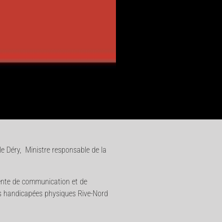
 Déry, Ministre responsable de la
gente de communication et de
es handicapées physiques Rive-Nord