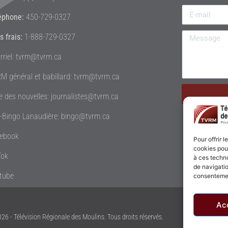
éphone:
450-729-0327
s frais:
1-888-729-0327
rriel: tvrm@tvrm.ca
M général et babillard: tvrm@tvrm.ca
le des nouvelles: journalistes@tvrm.ca
é-Bingo Lanaudière: bingo@tvrm.ca
ebook
Pour offrir 
cookies pour
Tok
à ces techn
de navigatio
tube
consentement
Ac
26 - Télévision Régionale des Moulins. Tous droits réservés.