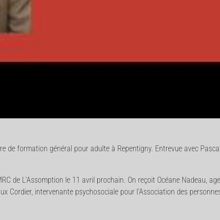
 de formation général pour adulte à Repentigny. Entrevue avec Pascale
 MRC de L’Assomption le 11 avril prochain. On reçoit Océane Nadeau, a
x Cordier, intervenante psychosociale pour l’Association des personn