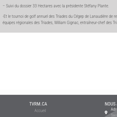
– Suivi du dossier 33 Hectares avec la présidente Stéfany Plante.
-Et le tournoi de golf annuel des Triades du Cégep de Lanaudière de re
équipes régionales des Triades, William Gignac, entraîneur-chef des Tr
TVRM.CA
NOUS 
Adr
Accueil
Ter