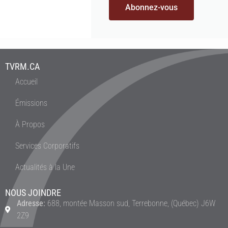
Abonnez-vous
TVRM.CA
Accueil
Émissions
À Propos
Services Corporatifs
Actualités à la Une
NOUS JOINDRE
Adresse:
688, montée Masson sud, Terrebonne, (Québec) J6W
2Z9