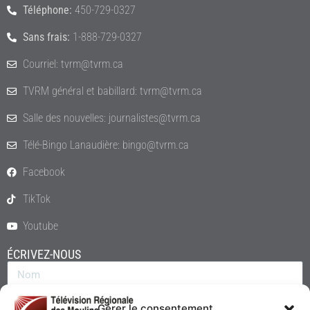
Téléphone:
450-729-0327
Sans frais:
1-888-729-0327
Courriel: tvrm@tvrm.ca
TVRM général et babillard: tvrm@tvrm.ca
Salle des nouvelles: journalistes@tvrm.ca
Télé-Bingo Lanaudière: bingo@tvrm.ca
Facebook
TikTok
Youtube
ÉCRIVEZ-NOUS
Gérer le consentement