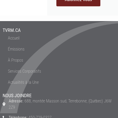
TVRM.CA
Accueil
Émissions
À Propos
Services Corporatifs
Actualités à la Une
NOUS JOINDRE
Adresse:
688, montée Masson sud, Terrebonne, (Québec) J6W
2Z9
Téléphone:
450-729-0327