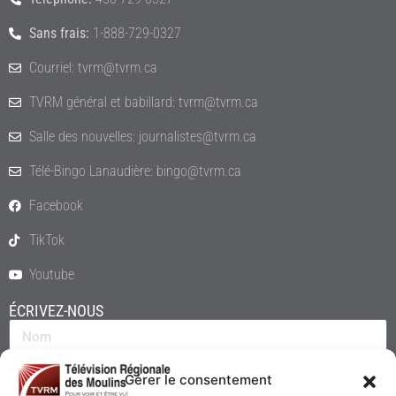
Sans frais:
1-888-729-0327
Courriel: tvrm@tvrm.ca
TVRM général et babillard: tvrm@tvrm.ca
Salle des nouvelles: journalistes@tvrm.ca
Télé-Bingo Lanaudière: bingo@tvrm.ca
Facebook
TikTok
Youtube
ÉCRIVEZ-NOUS
Gérer le consentement