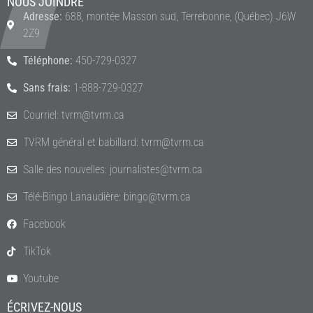
NOUS JOINDRE
Adresse:
688, montée Masson sud, Terrebonne, (Québec) J6W
2Z9
Téléphone:
450-729-0327
Sans frais:
1-888-729-0327
Courriel: tvrm@tvrm.ca
TVRM général et babillard: tvrm@tvrm.ca
Salle des nouvelles: journalistes@tvrm.ca
Télé-Bingo Lanaudière: bingo@tvrm.ca
Facebook
TikTok
Youtube
ÉCRIVEZ-NOUS