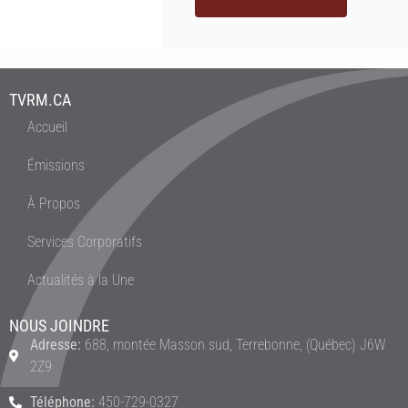
TVRM.CA
Accueil
Émissions
À Propos
Services Corporatifs
Actualités à la Une
NOUS JOINDRE
Adresse:
688, montée Masson sud, Terrebonne, (Québec) J6W
2Z9
Téléphone:
450-729-0327