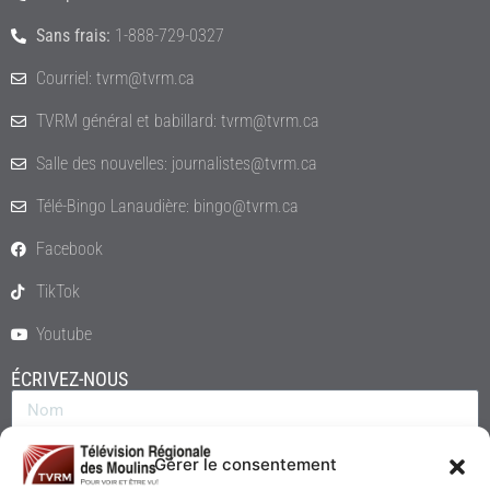
Sans frais:
1-888-729-0327
Courriel: tvrm@tvrm.ca
TVRM général et babillard: tvrm@tvrm.ca
Salle des nouvelles: journalistes@tvrm.ca
Télé-Bingo Lanaudière: bingo@tvrm.ca
Facebook
TikTok
Youtube
ÉCRIVEZ-NOUS
Gérer le consentement