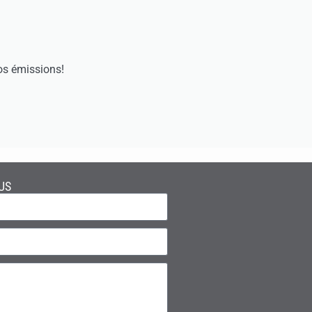
os émissions!
US