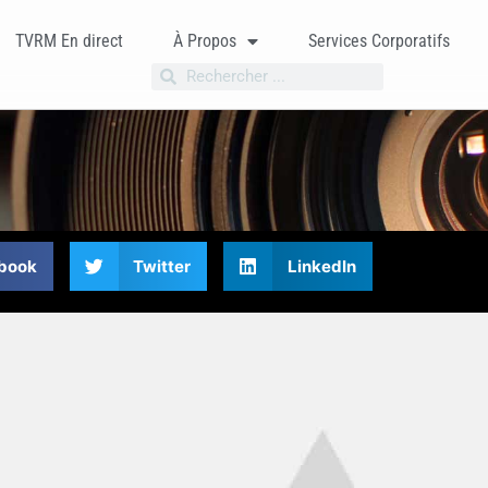
TVRM En direct
À Propos
Services Corporatifs
book
Twitter
LinkedIn