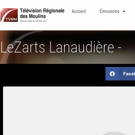
Accueil
Émissions
LeZarts Lanaudière -
Face