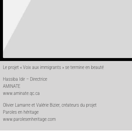
Le projet « Voix aux immigrants » se termine en beauté
Hassiba Idir – Directrice
AMINATE
www.aminate.qc.ca
Olivier Lamarre et Valérie Bizier, créateurs du projet
Paroles en héritage
www.parolesenheritage.com