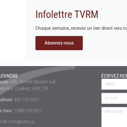
Infolettre TVRM
Chaque semaine, recevez un lien direct vers n
Abonnez-vous
JOINDRE
ÉCRIVEZ-NO
esse:
688, montée Masson sud,
rebonne, (Québec) J6W 2Z9
éphone:
450-729-0327
s frais:
1-888-729-0327
rriel: tvrm@tvrm.ca