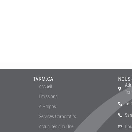
TVRM.CA
NOUS 
Adr
Accueil
Ter
Émissions
Tél
À Propos
San
Services Corporatifs
Actualités à la Une
Cou