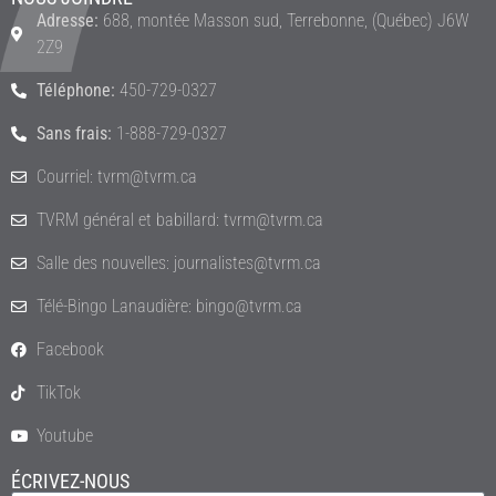
Adresse:
688, montée Masson sud, Terrebonne, (Québec) J6W
2Z9
Téléphone:
450-729-0327
Sans frais:
1-888-729-0327
Courriel: tvrm@tvrm.ca
TVRM général et babillard: tvrm@tvrm.ca
Salle des nouvelles: journalistes@tvrm.ca
Télé-Bingo Lanaudière: bingo@tvrm.ca
Facebook
TikTok
Youtube
ÉCRIVEZ-NOUS