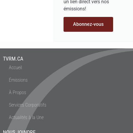
un lien direct vers nos
émissions!
Abonnez-vous
TVRM.CA
Accueil
Émissions
À Propos
Services Corporatifs
Actualités à la Une
NOUS JOINDRE