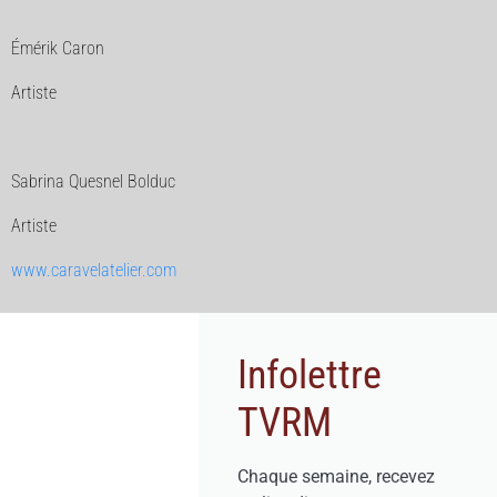
Émérik Caron
Artiste
Sabrina Quesnel Bolduc
Artiste
www.caravelatelier.com
Infolettre
TVRM
Chaque semaine, recevez