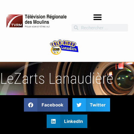
LeZarts Lanaudière -
Facebook
Twitter
LinkedIn