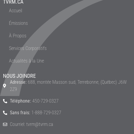
TVRM.CA
Accueil
Émissions
À Propos
Services Corporatifs
Actualités à la Une
NOUS JOINDRE
Adresse:
688, montée Masson sud, Terrebonne, (Québec) J6W
2Z9
Téléphone:
450-729-0327
Sans frais:
1-888-729-0327
Courriel: tvrm@tvrm.ca