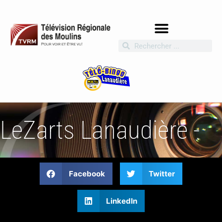
LeZarts Lanaudière -
Facebook
Twitter
LinkedIn