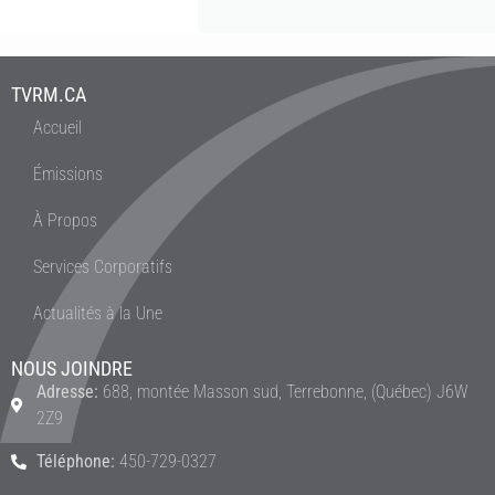
TVRM.CA
Accueil
Émissions
À Propos
Services Corporatifs
Actualités à la Une
NOUS JOINDRE
Adresse:
688, montée Masson sud, Terrebonne, (Québec) J6W
2Z9
Téléphone:
450-729-0327