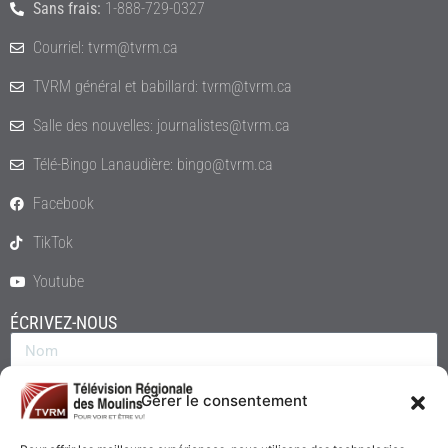
Sans frais:
1-888-729-0327
Courriel: tvrm@tvrm.ca
TVRM général et babillard: tvrm@tvrm.ca
Salle des nouvelles: journalistes@tvrm.ca
Télé-Bingo Lanaudière: bingo@tvrm.ca
Facebook
TikTok
Youtube
ÉCRIVEZ-NOUS
Gérer le consentement