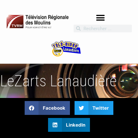
LeZarts Lanaudière -
Facebook
Twitter
LinkedIn