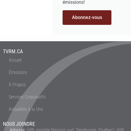
émissions!
Abonnez-vous
TVRM.CA
Accueil
Émissions
À Propos
Services Corporatifs
Actualités à la Une
NOUS JOINDRE
Adresse:
688, montée Masson sud, Terrebonne, (Québec) J6W