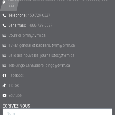
2Z9
Téléphone:
450-729-0327
Sans frais:
1-888-729-0327
Courriel: tvrm@tvrm.ca
TVRM général et babillard: tvrm@tvrm.ca
Salle des nouvelles: journalistes@tvrm.ca
Télé-Bingo Lanaudière: bingo@tvrm.ca
Facebook
TikTok
Youtube
ÉCRIVEZ-NOUS