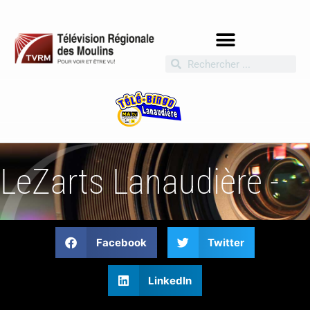
LeZarts Lanaudière -
Facebook
Twitter
LinkedIn