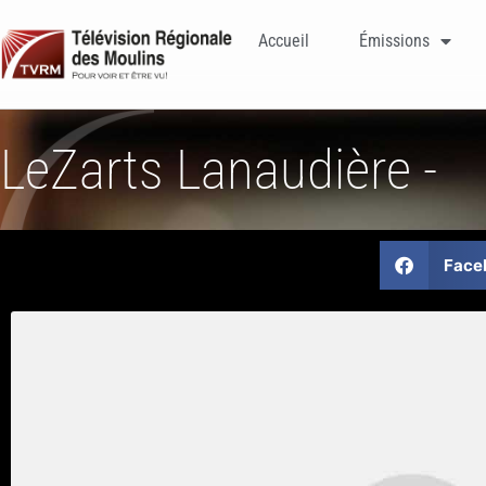
Accueil
Émissions
LeZarts Lanaudière -
Face