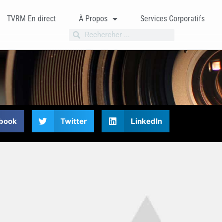
TVRM En direct
À Propos
Services Corporatifs
book
Twitter
LinkedIn