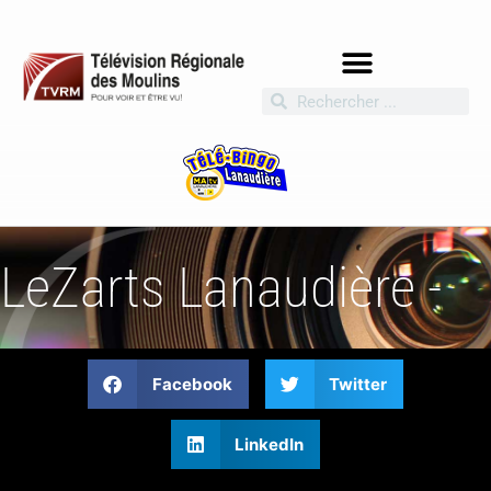
LeZarts Lanaudière -
Facebook
Twitter
LinkedIn