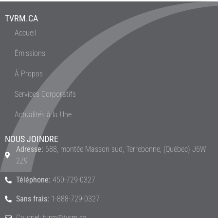
TVRM.CA
Accueil
Émissions
À Propos
Services Corporatifs
Actualités à la Une
NOUS JOINDRE
Adresse:
688, montée Masson sud, Terrebonne, (Québec) J6W
2Z9
Téléphone:
450-729-0327
Sans frais:
1-888-729-0327
Courriel: tvrm@tvrm.ca