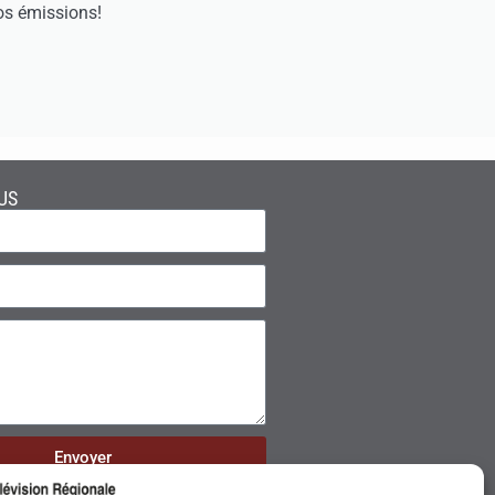
os émissions!
US
Envoyer