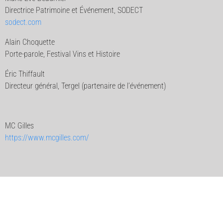
Directrice Patrimoine et Événement, SODECT
sodect.com
Alain Choquette
Porte-parole, Festival Vins et Histoire
Éric Thiffault
Directeur général, Tergel (partenaire de l’événement)
MC Gilles
https://www.mcgilles.com/