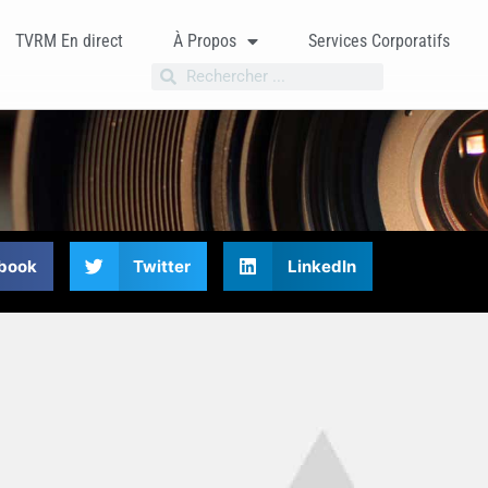
TVRM En direct
À Propos
Services Corporatifs
book
Twitter
LinkedIn