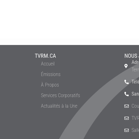
TVRM.CA
NOUS 
Adr
Accueil
Ter
Émissions
Tél
À Propos
San
Services Corporatifs
Actualités à la Une
Cou
TVR
Sal