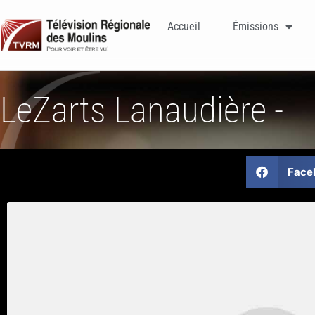
Accueil
Émissions
LeZarts Lanaudière -
Face