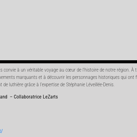
convie à un véritable voyage au cœur de l’histoire de notre région. À tr
nements marquants et à découvrir les personnages historiques qui ont 
de luthière grâce à l’expertise de Stéphanie Léveillée-Denis.
iand – Collaboratrice LeZarts
t/