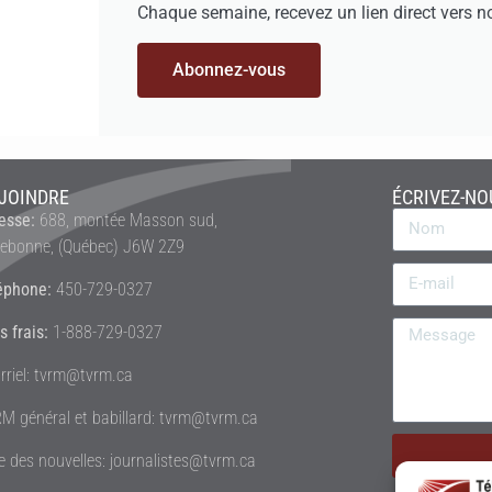
Chaque semaine, recevez un lien direct vers n
Abonnez-vous
JOINDRE
ÉCRIVEZ-NO
esse:
688, montée Masson sud,
rebonne, (Québec) J6W 2Z9
éphone:
450-729-0327
s frais:
1-888-729-0327
rriel: tvrm@tvrm.ca
M général et babillard: tvrm@tvrm.ca
le des nouvelles: journalistes@tvrm.ca