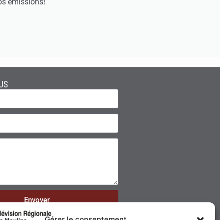
os émissions!
US
Envoyer
Gérer le consentement