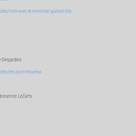
es/noel-avec-le-montreal-guitare-trio
e-Desjardins
les/les-jours-heureux
boratrice LeZarts