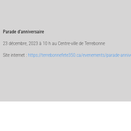
Parade d’anniversaire
23 décembre, 2023 à 10 h au Centre-ville de Terrebonne
Site internet :
https://terrebonnefete350.ca/evenements/parade-annive