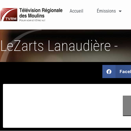
Accueil
Émissions
LeZarts Lanaudière -
Face