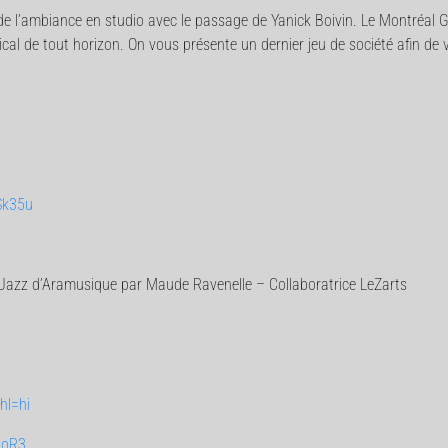
e l’ambiance en studio avec le passage de Yanick Boivin. Le Montréal G
al de tout horizon. On vous présente un dernier jeu de société afin de vo
Sk35u
o-Jazz d’Aramusique par Maude Ravenelle – Collaboratrice LeZarts
hl=hi
goR3