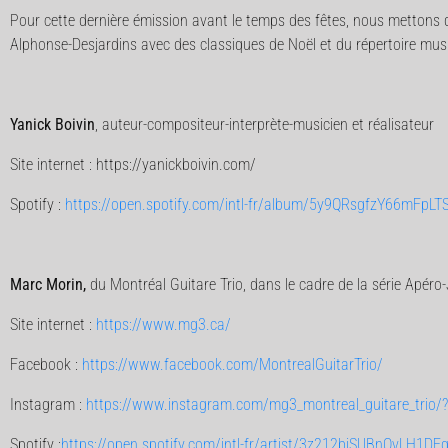
Pour cette dernière émission avant le temps des fêtes, nous mettons d
Alphonse-Desjardins avec des classiques de Noël et du répertoire music
Yanick Boivin
, auteur-compositeur-interprète-musicien et réalisateur
Site internet : https://yanickboivin.com/
Spotify :
https://open.spotify.com/intl-fr/album/5y9QRsgfzY66mFpLT
Marc Morin,
du Montréal Guitare Trio, dans le cadre de la série Apér
Site internet :
https://www.mg3.ca/
Facebook :
https://www.facebook.com/MontrealGuitarTrio/
Instagram :
https://www.instagram.com/mg3_montreal_guitare_trio/?
Spotify :
https://open.spotify.com/intl-fr/artist/3z212bjSUBnQvLH1DE