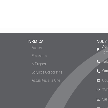
TVRM.CA
NOUS 
Adr
Accueil
Ter
Émissions
Tél
À Propos
San
Services Corporatifs
Actualités à la Une
Cou
TVR
Sal