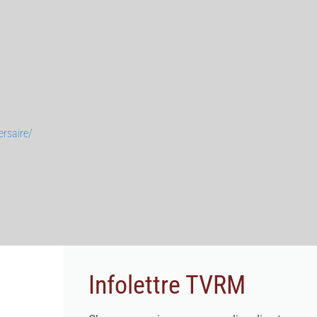
rsaire/
Infolettre TVRM