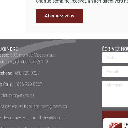
Chaque semaine, recevez un lien direct vers n
Abonnez-vous
JOINDRE
ÉCRIVEZ-NO
esse:
688, montée Masson sud,
rebonne, (Québec) J6W 2Z9
éphone:
450-729-0327
s frais:
1-888-729-0327
rriel: tvrm@tvrm.ca
M général et babillard: tvrm@tvrm.ca
le des nouvelles: journalistes@tvrm.ca