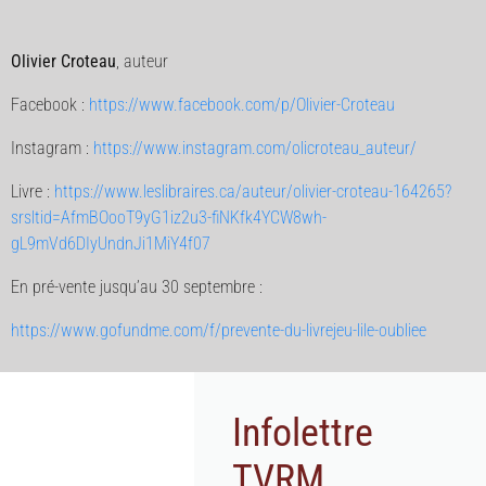
Olivier Croteau
, auteur
Facebook :
https://www.facebook.com/p/Olivier-Croteau
Instagram :
https://www.instagram.com/olicroteau_auteur/
Livre :
https://www.leslibraires.ca/auteur/olivier-croteau-164265?
srsltid=AfmBOooT9yG1iz2u3-fiNKfk4YCW8wh-
gL9mVd6DIyUndnJi1MiY4f07
En pré-vente jusqu’au 30 septembre :
https://www.gofundme.com/f/prevente-du-livrejeu-lile-oubliee
Infolettre
TVRM