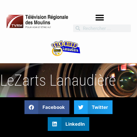
LeZarts Lanaudière -
Facebook
Twitter
LinkedIn