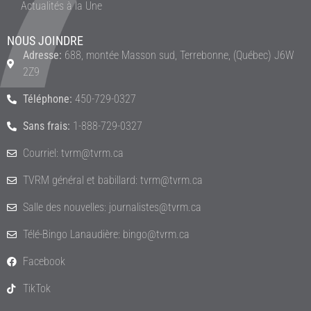
Actualités à la Une
NOUS JOINDRE
Adresse:
688, montée Masson sud, Terrebonne, (Québec) J6W
2Z9
Téléphone:
450-729-0327
Sans frais:
1-888-729-0327
Courriel: tvrm@tvrm.ca
TVRM général et babillard: tvrm@tvrm.ca
Salle des nouvelles: journalistes@tvrm.ca
Télé-Bingo Lanaudière: bingo@tvrm.ca
Facebook
TikTok