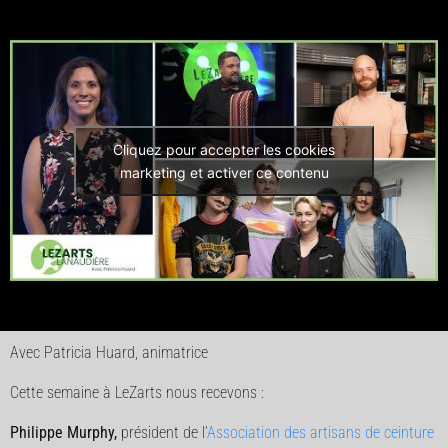
Cliquez pour accepter les cookies
marketing et activer ce contenu
Avec Patricia Huard, animatrice
Cette semaine à LeZarts nous recevons :
Philippe Murphy,
président de l’
Association des artisans de ceinture