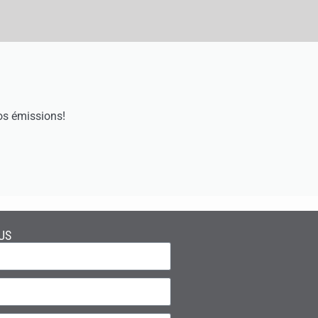
os émissions!
US