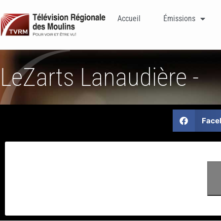
Accueil
Émissions
LeZarts Lanaudière -
Face