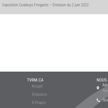
Exposition Cowboys Fringants – Émission du 2 juin 2022
TVRM.CA
NOUS 
Adr
Accueil
Ter
Émissions
Tél
À Propos