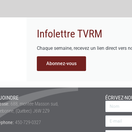
Infolettre TVRM
Chaque semaine, recevez un lien direct vers n
Abonnez-vous
JOINDRE
ÉCRIVEZ-NO
esse:
688, montée Masson sud,
rebonne, (Québec) J6W 2Z9
éphone:
450-729-0327