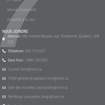
Services Corporatifs
Actualités à la Une
NOUS JOINDRE
Adresse:
688, montée Masson sud, Terrebonne, (Québec) J6W
2Z9
Téléphone:
450-729-0327
Sans frais:
1-888-729-0327
Courriel: tvrm@tvrm.ca
TVRM général et babillard: tvrm@tvrm.ca
Salle des nouvelles: journalistes@tvrm.ca
Télé-Bingo Lanaudière: bingo@tvrm.ca