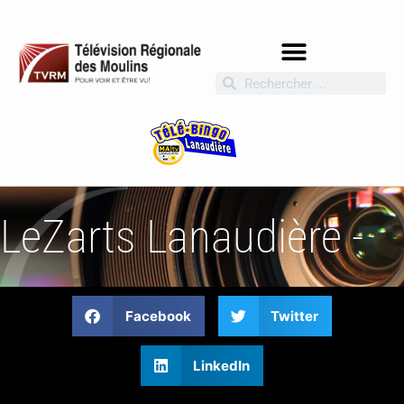
LeZarts Lanaudière -
Facebook
Twitter
LinkedIn