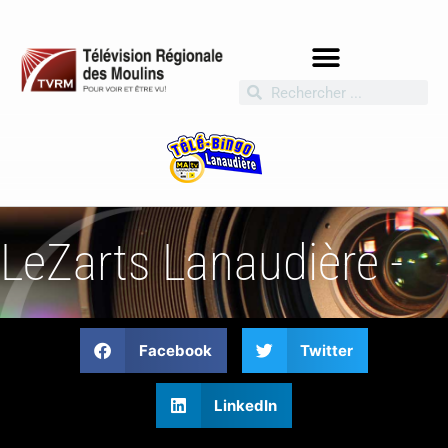
LeZarts Lanaudière -
Facebook
Twitter
LinkedIn