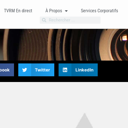
TVRM En direct
À Propos
Services Corporatifs
book
Twitter
LinkedIn