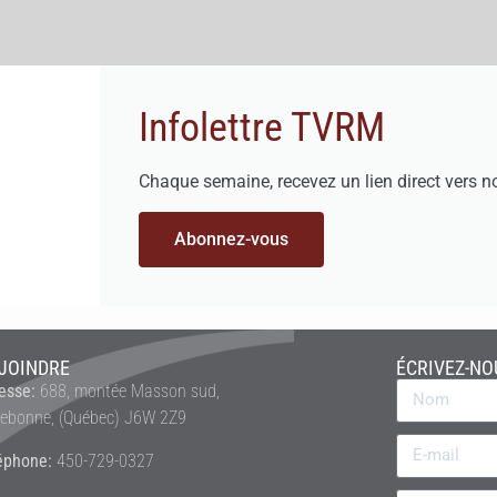
Infolettre TVRM
Chaque semaine, recevez un lien direct vers n
Abonnez-vous
JOINDRE
ÉCRIVEZ-NO
esse:
688, montée Masson sud,
rebonne, (Québec) J6W 2Z9
éphone:
450-729-0327