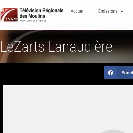
Accueil
Émissions
LeZarts Lanaudière -
Face