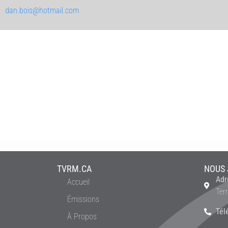
dan.bois@hotmail.com
TVRM.CA
NOUS 
Adr
Accueil
Ter
Émissions
Tél
À Propos