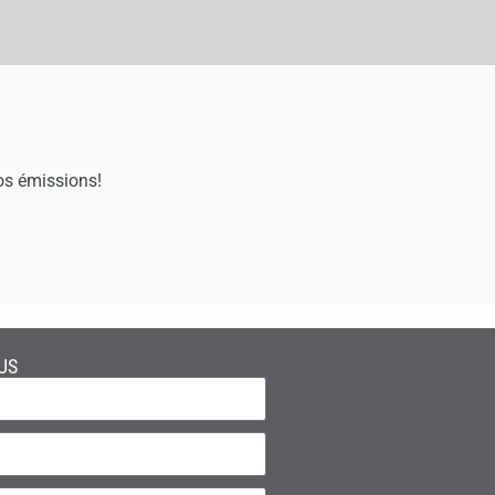
os émissions!
US