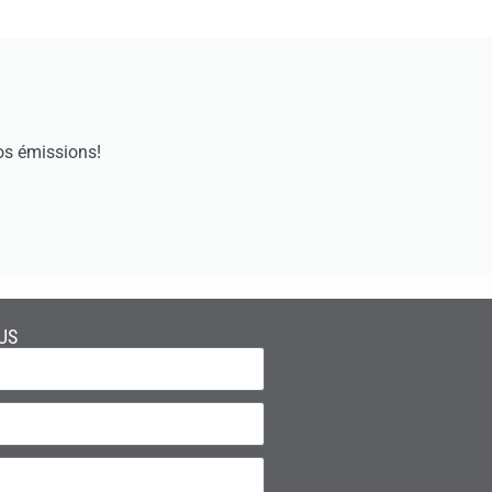
os émissions!
US