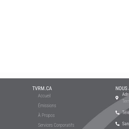
TVRM.CA
NOUS 
Adr
Accueil
Ter
Émissions
Tél
À Propos
San
Services Corporatifs