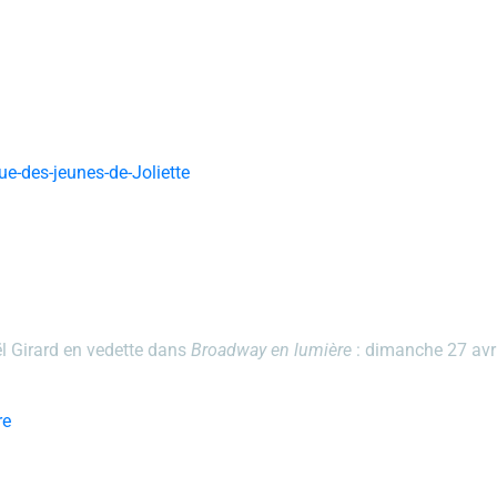
-des-jeunes-de-Joliette
̈l Girard
en vedette dans
Broadway en lumière
: dimanche 27 avri
re