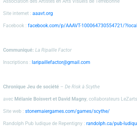
Association des Artistes en Arts Visuels de Terrebonne
Site internet :
aaavt.org
Facebook :
facebook.com/p/AAAVT-100064730554721/?local
Communiqué:
La Ripaille Factor
Inscriptions :
laripaillefactor@gmail.com
Chronique Jeu de société
–
De Risk à Scythe
avec
Mélanie Boisvert et David Magny
, collaborateurs LeZart
Site web :
stonemaiergames.com/games/scythe/
Randolph Pub ludique de Repentigny :
randolph.ca/pub-ludiqu