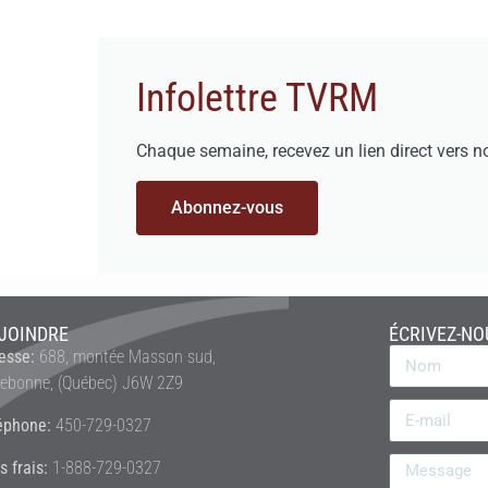
Infolettre TVRM
Chaque semaine, recevez un lien direct vers n
Abonnez-vous
JOINDRE
ÉCRIVEZ-NO
esse:
688, montée Masson sud,
rebonne, (Québec) J6W 2Z9
éphone:
450-729-0327
s frais:
1-888-729-0327