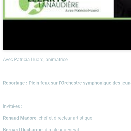
Avec Patricia Huard, animatrice
Reportage : Plein feux sur l’Orchestre symphonique des jeun
Invité-es :
Renaud Madore
, chef et directeur artistique
Bernard Ducharme
, directeur général