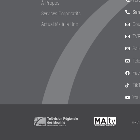
À Propos
San
Services Corporatifs
Actualités à la Une
Cou
TVR
Sal
Tél
Fac
Tik
You
© 20