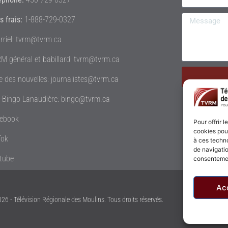
s frais:
1-888-729-0327
rriel: tvrm@tvrm.ca
M général et babillard: tvrm@tvrm.ca
le des nouvelles: journalistes@tvrm.ca
é-Bingo Lanaudière: bingo@tvrm.ca
ebook
Pour offrir 
cookies pour
Tok
à ces techn
de navigatio
tube
consentement
Ac
26 - Télévision Régionale des Moulins. Tous droits réservés.