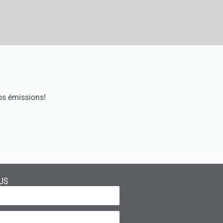
os émissions!
US