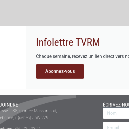
Infolettre TVRM
Chaque semaine, recevez un lien direct vers n
Abonnez-vous
JOINDRE
ÉCRIVEZ-NO
esse:
688, montée Masson sud,
rebonne, (Québec) J6W 2Z9
éphone:
450-729-0327