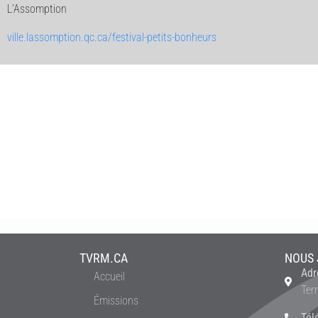
L’Assomption
ville.lassomption.qc.ca/festival-petits-bonheurs
TVRM.CA
NOUS 
Adr
Accueil
Ter
Émissions
Tél