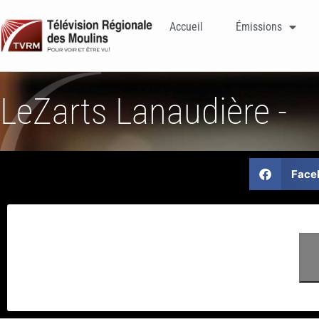
Accueil
Émissions
LeZarts Lanaudière -
Face