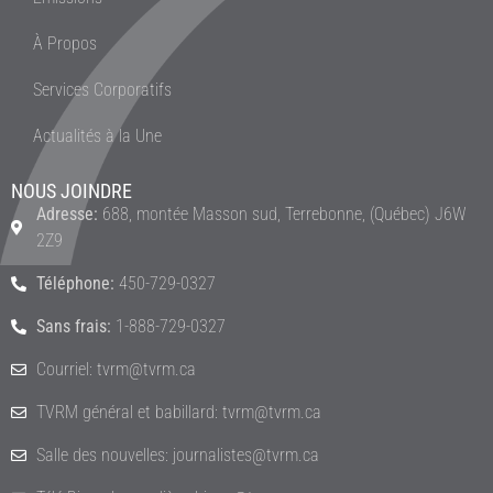
À Propos
Services Corporatifs
Actualités à la Une
NOUS JOINDRE
Adresse:
688, montée Masson sud, Terrebonne, (Québec) J6W
2Z9
Téléphone:
450-729-0327
Sans frais:
1-888-729-0327
Courriel: tvrm@tvrm.ca
TVRM général et babillard: tvrm@tvrm.ca
Salle des nouvelles: journalistes@tvrm.ca