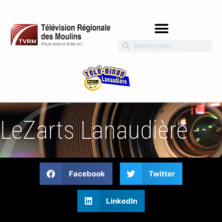
LeZarts Lanaudière -
Facebook
Twitter
LinkedIn