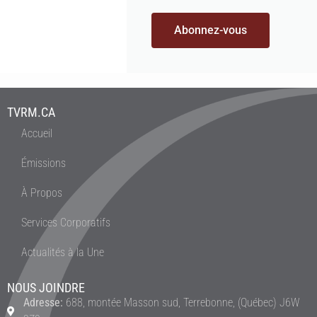
Abonnez-vous
TVRM.CA
Accueil
Émissions
À Propos
Services Corporatifs
Actualités à la Une
NOUS JOINDRE
Adresse:
688, montée Masson sud, Terrebonne, (Québec) J6W