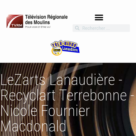
LeZarts Lanaudière -
Recyclart Terrebonne -
Nicole Fournier
Macdonald