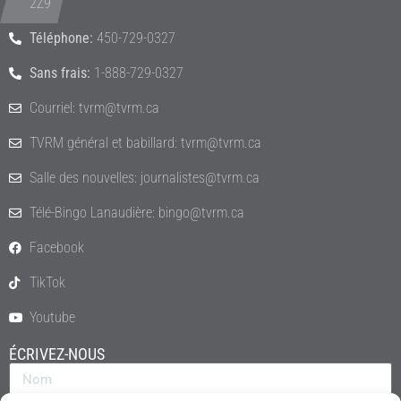
2Z9
Téléphone:
450-729-0327
Sans frais:
1-888-729-0327
Courriel: tvrm@tvrm.ca
TVRM général et babillard: tvrm@tvrm.ca
Salle des nouvelles: journalistes@tvrm.ca
Télé-Bingo Lanaudière: bingo@tvrm.ca
Facebook
TikTok
Youtube
ÉCRIVEZ-NOUS