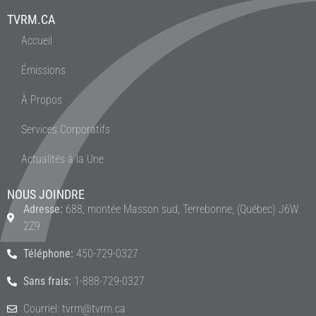
TVRM.CA
Accueil
Émissions
À Propos
Services Corporatifs
Actualités à la Une
NOUS JOINDRE
Adresse:
688, montée Masson sud, Terrebonne, (Québec) J6W
2Z9
Téléphone:
450-729-0327
Sans frais:
1-888-729-0327
Courriel: tvrm@tvrm.ca