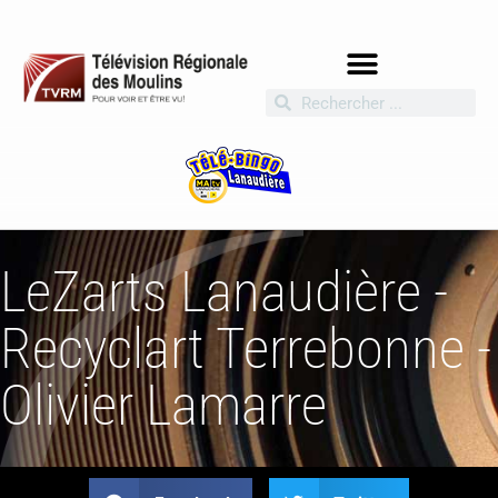
LeZarts Lanaudière -
Recyclart Terrebonne -
Olivier Lamarre