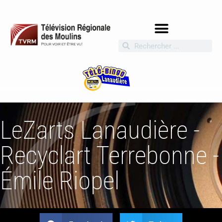
LeZarts Lanaudière -
Recyclart Terrebonne -
Émile Riopel