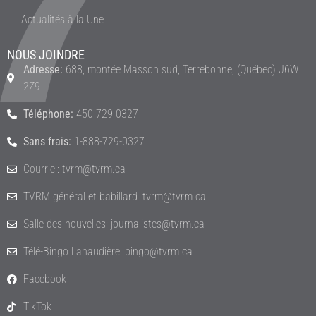
Actualités à la Une
NOUS JOINDRE
Adresse:
688, montée Masson sud, Terrebonne, (Québec) J6W
2Z9
Téléphone:
450-729-0327
Sans frais:
1-888-729-0327
Courriel: tvrm@tvrm.ca
TVRM général et babillard: tvrm@tvrm.ca
Salle des nouvelles: journalistes@tvrm.ca
Télé-Bingo Lanaudière: bingo@tvrm.ca
Facebook
TikTok