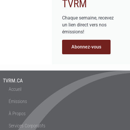
TVRM
Chaque semaine, recevez
un lien direct vers nos
émissions!
Abonnez-vous
TVRM.CA
Accueil
Émissions
À Propos
Services Corporatifs