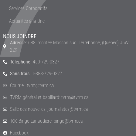
Services Corporatifs
Actualités à la Une
NOUS JOINDRE
Adresse:
688, montée Masson sud, Terrebonne, (Québec) J6W
2Z9
Téléphone:
450-729-0327
Sans frais:
1-888-729-0327
Courriel: tvrm@tvrm.ca
TVRM général et babillard: tvrm@tvrm.ca
Salle des nouvelles: journalistes@tvrm.ca
Télé-Bingo Lanaudière: bingo@tvrm.ca
Facebook