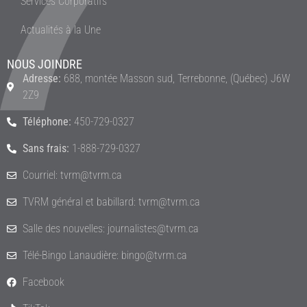
Services Corporatifs
Actualités à la Une
NOUS JOINDRE
Adresse:
688, montée Masson sud, Terrebonne, (Québec) J6W
2Z9
Téléphone:
450-729-0327
Sans frais:
1-888-729-0327
Courriel: tvrm@tvrm.ca
TVRM général et babillard: tvrm@tvrm.ca
Salle des nouvelles: journalistes@tvrm.ca
Télé-Bingo Lanaudière: bingo@tvrm.ca
Facebook