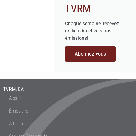
TVRM
Chaque semaine, recevez
un lien direct vers nos
émissions!
Abonnez-vous
TVRM.CA
Accueil
Émissions
À Propos