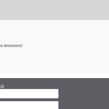
os émissions!
US