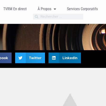
TVRM En direct
À Propos
Services Corporatifs
book
Twitter
LinkedIn