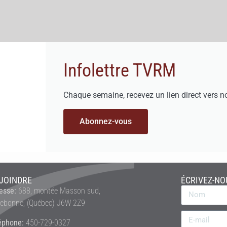
Infolettre TVRM
Chaque semaine, recevez un lien direct vers n
Abonnez-vous
JOINDRE
ÉCRIVEZ-NO
esse:
688, montée Masson sud,
rebonne, (Québec) J6W 2Z9
éphone:
450-729-0327