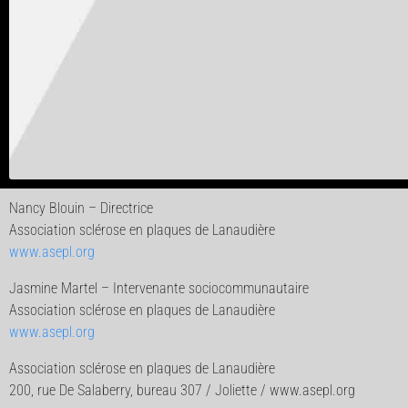
Nancy Blouin – Directrice
Association sclérose en plaques de Lanaudière
www.asepl.org
Jasmine Martel – Intervenante sociocommunautaire
Association sclérose en plaques de Lanaudière
www.asepl.org
Association sclérose en plaques de Lanaudière
200, rue De Salaberry, bureau 307 / Joliette / www.asepl.org