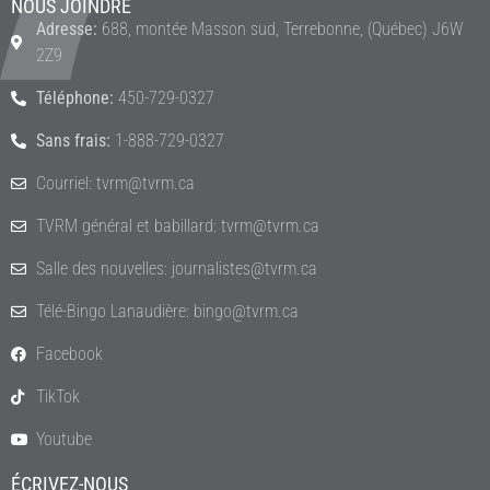
NOUS JOINDRE
Adresse:
688, montée Masson sud, Terrebonne, (Québec) J6W
2Z9
Téléphone:
450-729-0327
Sans frais:
1-888-729-0327
Courriel: tvrm@tvrm.ca
TVRM général et babillard: tvrm@tvrm.ca
Salle des nouvelles: journalistes@tvrm.ca
Télé-Bingo Lanaudière: bingo@tvrm.ca
Facebook
TikTok
Youtube
ÉCRIVEZ-NOUS